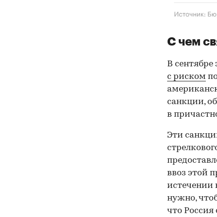
С чем с
В сентябре
с риском
по
американск
санкции, об
в причастн
Эти санкци
стрелкового
предоставл
ввоз этой п
истечении 
нужно, что
что Россия