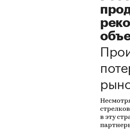
про
реко
объе
Прои
поте
рыно
Несмотря
стрелков
в эту ст
партнер