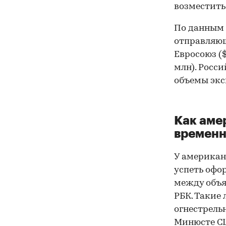
возместить
По данным 
отправляющ
Евросоюз ($
млн). Росс
объемы экс
Как аме
временн
У американ
успеть офо
между объя
РБК. Такие 
огнестрель
Минюсте СШ