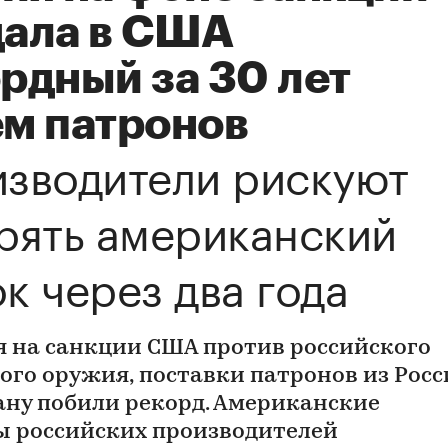
дала в США
рдный за 30 лет
м патронов
зводители рискуют
рять американский
к через два года
 на санкции США против российского
ого оружия, поставки патронов из Рос
рану побили рекорд. Американские
ы российских производителей