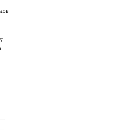
нов
7
з