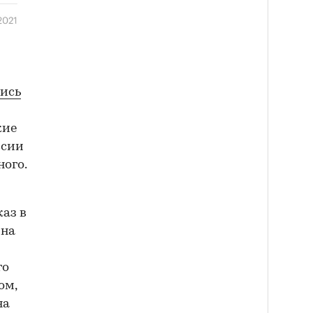
ись
кие
ссии
ного.
каз в
 на
го
ом,
на