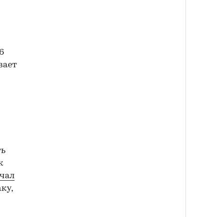
,6
вает
ть
к
чал
ку,