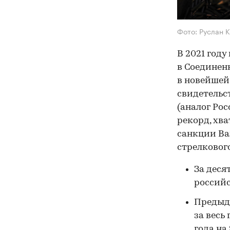
Фото: Руслан 
В 2021 год
в Соединен
в новейшей 
свидетельс
(аналог Ро
рекорд, хв
санкции Ва
стрелковог
За деся
российс
Предыду
за весь
года на 