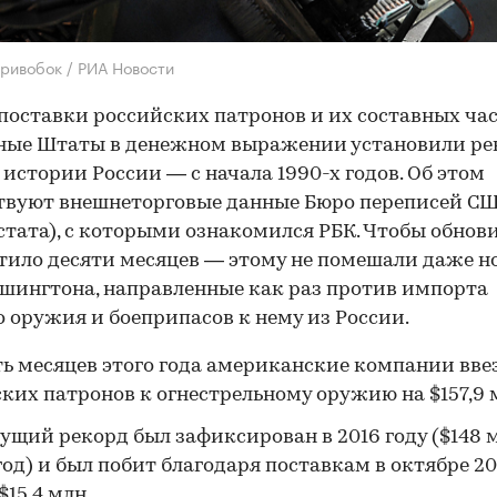
Кривобок / РИА Новости
у поставки российских патронов и их составных ча
ные Штаты в денежном выражении установили ре
истории России — с начала 1990-х годов. Об этом
твуют внешнеторговые данные Бюро переписей С
сстата), с которыми ознакомился РБК. Чтобы обнов
атило десяти месяцев — этому не помешали даже н
шингтона, направленные как раз против импорта
о оружия и боеприпасов к нему из России.
ть месяцев этого года американские компании вве
ких патронов к огнестрельному оружию на $157,9 
щий рекорд был зафиксирован в 2016 году ($148 
 год) и был побит благодаря поставкам в октябре 20
$15,4 млн.