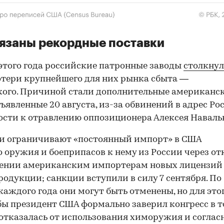
вязаны рекордные поставки
 этого года российские патронные заводы
столкнул
тери крупнейшего для них рынка сбыта —
ого. Причиной стали дополнительные американс
ъявленные 20 августа, из-за обвинений в адрес Ро
ости к отравлению оппозиционера Алексея Наваль
и ограничивают «постоянный импорт» в США
 оружия и боеприпасов к нему из России через от
ении американским импортерам новых лицензий
родукции; санкции вступили в силу 7 сентября. По
каждого года они могут быть отменены, но для это
бы президент США формально заверил конгресс в т
 отказалась от использования химоружия и соглас