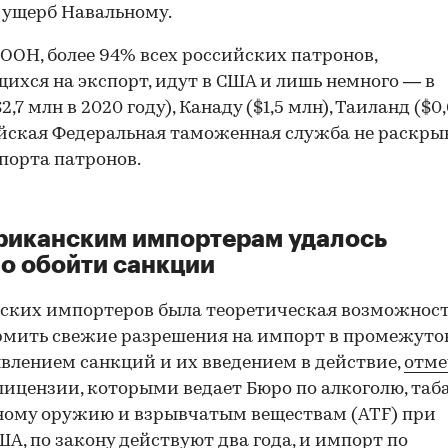
 ущерб Навальному.
ООН, более 94% всех российских патронов,
ихся на экспорт, идут в США и лишь немного — в
2,7 млн в 2020 году), Канаду ($1,5 млн), Таиланд ($0
ийская Федеральная таможенная служба не раскры
порта патронов.
риканским импортерам удалось
о обойти санкции
ских импортеров была теоретическая возможнос
рмить свежие разрешения на импорт в промежуто
влением санкций и их введением в действие,
отме
лицензии, которыми ведает Бюро по алкоголю, таба
ному оружию и взрывчатым веществам (ATF) при
А, по закону действуют два года, и импорт по