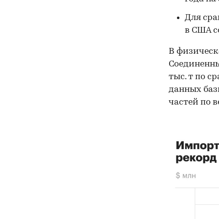
Для сра
в США с
В физическ
Соединенны
тыс. т по с
данных баз
частей по в