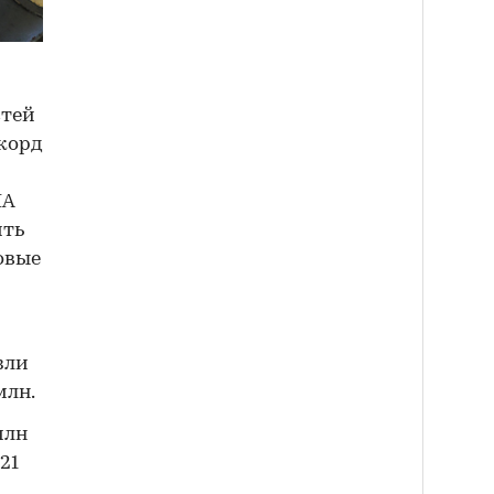
стей
корд
ША
ить
овые
зли
млн.
млн
21