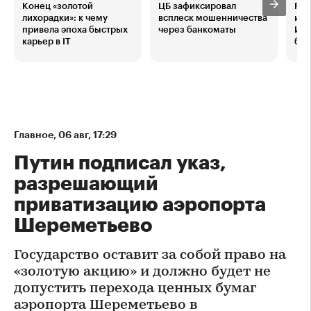
Конец «золотой
ЦБ зафиксировал
Рос
лихорадки»: к чему
всплеск мошенничества
ини
привела эпоха быстрых
через банкоматы
Ита
карьер в IT
бар