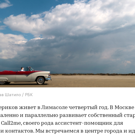
ав Шатило / РБК
ериков живет в Лимасоле четвертый год. В Москве
даленно и параллельно развивает собственный ста
 Call2me, своего рода ассистент-помощник для
и контактов. Мы встречаемся в центре города и и