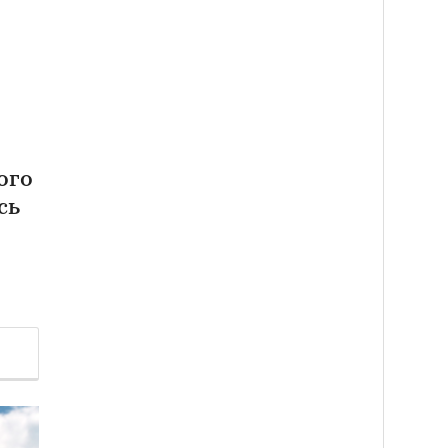
ого
сь