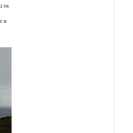
ц за
г в