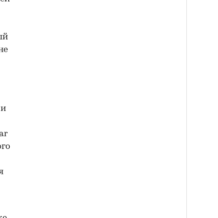
ый
не
 и
ar
ого
я