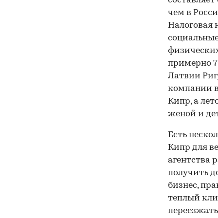
составляет 
чем в Росс
Налоговая 
социальные
физических 
примерно 70
Латвии Риг
компании в 
Кипр, а лет
женой и де
Есть неско
Кипр для в
агентства 
получить д
бизнес, пр
теплый кли
переезжать