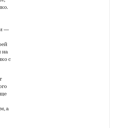
е,
ко.
ии —
оей
л на
нко с
т
ого
още
м, а