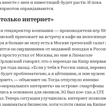
 вместе с ним и инвестиций будет расти. И пока
иприотов оправдываются.
только интернет»
 и гендиректор компании — производителя игр Ni
овский приезжает на встречу в кафе на велосипеде
а я больше не могу есть в Москве греческий салат 
лится он ощущениями от недавней поездки в Росси
 просто устал от Москвы, но мне в Лимасоле
Орловский говорит, что о переезде на Кипр впервы
ри года назад. «Если у тебя в России завод, переве
р будет проблематично, а я айтишник, и мне нужен
рнет», — объясняет он. Тогда отпугнуло именно
 «нормального интернета» на острове: смартфоны
ись в основном для звонков, 3G был кое-где, а LTE
ал. Теперь ситуация улучшилась: интернет позволя
 заниматься бизнесом, хотя услуги связи на Кипре