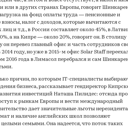
один час, а летом и вовсе отсутствует, а налоги ниж
ии или в других странах Европы, говорит Шинкарен
нагрузка на фонд оплаты труда — пенсионные и
 взносы, налог с доходов, которые вычитаются с
лиц и т.д., в России составляет около 45%, в Латв
%, а на Кипре — около 20%, говорит он. В столицу
у он перевез главный офис и часть сотрудников св
2014 году, но уже в 2015-м офис Solar Staff перееха
ом 2016 года в Лимасол перебрался и сам Шинкаре
тьми.
лько причин, по которым IT-специалисты выбираю
едения бизнеса, рассказывает гендиректор Кипрск
развития инвестиций Наташа Пилидес: отсюда пр
оступ к рынкам Европы и вести международный
авительство дает значительные льготы нерезидента
мат и наличие английских школ позволяют
 целыми семьями. Она надеется, что поток таких