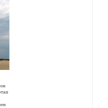
 он
ртап
дем