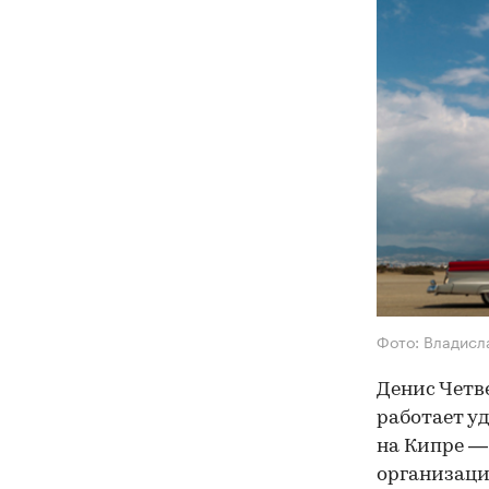
Фото: Владисл
Денис Четв
работает у
на Кипре —
организаци