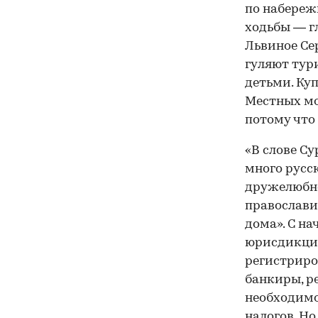
по набереж
ходьбы — г
Львиное Сер
гуляют тур
детьми. Куп
Местных мо
потому что
«В слове Cy
много русс
дружелюбно
православи
дома». С н
юрисдикций
регистриро
банкиры, р
необходимо
налогов. Но