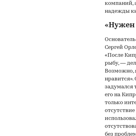
компаний, а
надежды к
«Нужен 
Основатель
Сергей Орл
«После Кипр
рыбу, — де
Возможно, я
нравится». 
задумался т
его на Кип
только инте
отсутствие
использовал
отсутствов
без проблем