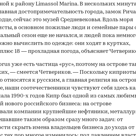
ной к району Limassol Marina. В нескольких минут
лавная достопримечательность города, замок Рич
дце, сейчас это музей Средневековья. Вдоль моря
исты, в основном пожилые люди и семейные пары 
альный сезон еще не начался, и людей пока немног
жно вычислить по одежде: они ходят в куртках,
 плюс 18 — прохладная погода, объясняет Четверик
prus уже есть частица «рус», поэтому на острове та
ких, — смеется Четвериков. — Поскольку киприот
 относятся к русским, а главная религия на остро
е, наши соотечественники чувствуют себя здесь к
ачала 1990-х годов Кипр был одной из самых любим
 нового российского бизнеса: на острове
вали компании крупнейшие нефтяники, металлур
ешавшие таким образом сразу много задач: от
сти скрыть имена владельцев бизнеса до ухода от
 с тех пор многое изменилось: под давлением влас