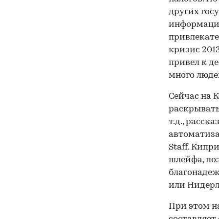
других гос
информацие
привлекате
кризис 201
привел к де
много люде
Сейчас на 
раскрывать
т.д., расск
автоматиза
Staff. Кип
шлейфа, по
благонадеж
или Нидерл
При этом н