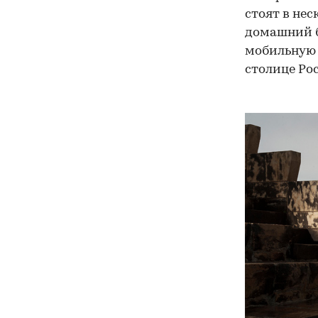
стоят в нес
домашний б
мобильную 
столице Ро