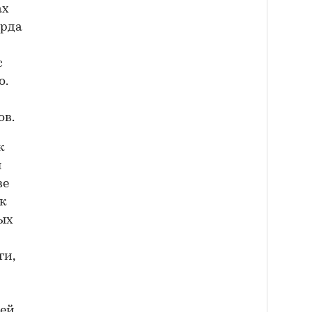
ах
арда
с
о.
ов.
к
ы
ве
ак
ых
ги,
тей