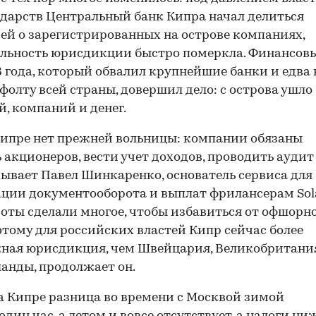
ударств Центральный банк Кипра начал делиться
й о зарегистрированных на острове компаниях,
льность юрисдикции быстро померкла. Финансов
3 года, который обвалил крупнейшие банки и едва 
фолту всей страны, довершил дело: с острова ушло
й, компаний и денег.
Кипре нет прежней вольницы: компании обязаны
 акционеров, вести учет доходов, проводить аудит
азывает Павел Шинкаренко, основатель сервиса для
ции документооборота и выплат фрилансерам Sol
риоты сделали многое, чтобы избавиться от офшорн
этому для российских властей Кипр сейчас более
ная юрисдикция, чем Швейцария, Великобритани
анды, продолжает он.
а Кипре разница во времени с Москвой зимой