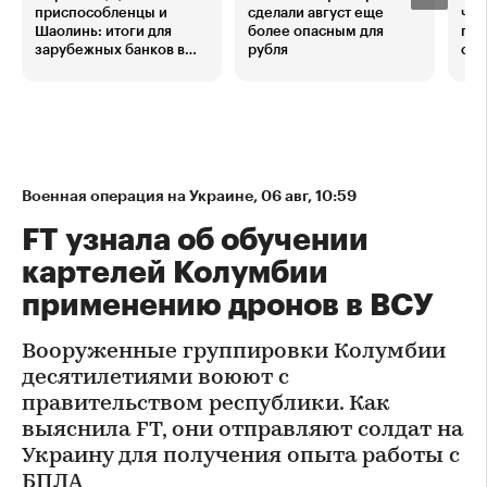
приспособленцы и
сделали август еще
чащ
Шаолинь: итоги для
более опасным для
про
зарубежных банков в
рубля
сли
России