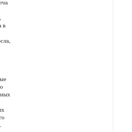
еча
,
 в
сла,
ные
 о
ьных
ых
го
.