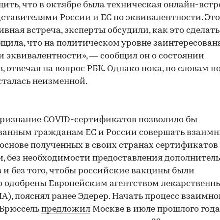
щить, что в октябре была техническая онлайн-встр
ставителями России и ЕС по эквивалентности. Это
вная встреча, эксперты обсудили, как это сделать
бщила, что на политическом уровне заинтересована
 эквивалентности», — сообщил он о состоянии
, отвечая на вопрос РБК. Однако пока, по словам по
сталась неизменной.
ризнание COVID-сертификатов позволило бы
анным гражданам ЕС и России совершать взаим
 основе полученных в своих странах сертификатов
, без необходимости предоставления дополнител
 и без того, чтобы российские вакцины были
 одобрены Европейским агентством лекарственн
A), пояснял ранее Эдерер. Начать процесс взаимно
 Брюссель
предложил
Москве в июле прошлого года