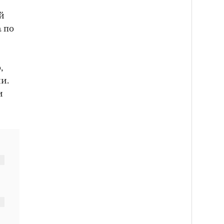
й
 по
,
и.
и