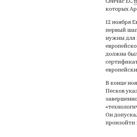
Сейчас ЕС
п
которых Арм
12 ноября 
первый шаг
нужны для 
европейско
должна был
сертификат
европейски
В конце но
Песков ука
завершенно
«технологи
Он допуска
произойти 