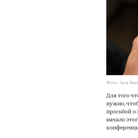
Фото: Yara Nard
Для того ч
нужно, что
просьбой о
начало этог
конференци