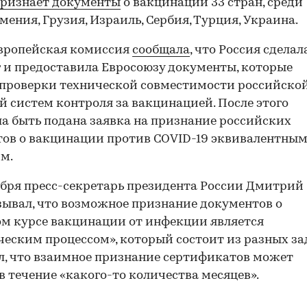
ризнает документы
о вакцинации 33 стран, среди
ения, Грузия, Израиль, Сербия, Турция, Украина.
Европейская комиссия
сообщала
, что Россия сделал
 и предоставила Евросоюзу документы, которые
проверки технической совместимости российской
й систем контроля за вакцинацией. После этого
а быть подана заявка на признание российских
ов о вакцинации против COVID-19 эквивалентны
м.
ября пресс-секретарь президента России Дмитрий
зывал, что возможное признание документов о
м курсе вакцинации от инфекции является
ческим процессом», который состоит из разных за
л, что взаимное признание сертификатов может
в течение «какого-то количества месяцев».