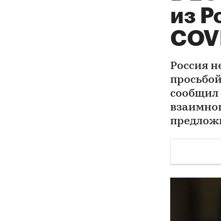
из Р
COV
Россия н
просьбой
сообщил 
взаимног
предложи