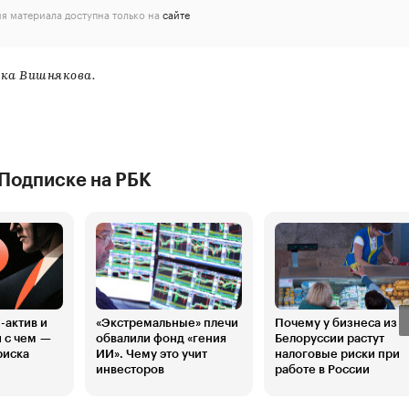
я материала доступна только на
сайте
ка Вишнякова.
 Подписке на РБК
-актив и
«Экстремальные» плечи
Почему у бизнеса из
и с чем —
обвалили фонд «гения
Белоруссии растут
риска
ИИ». Чему это учит
налоговые риски при
инвесторов
работе в России