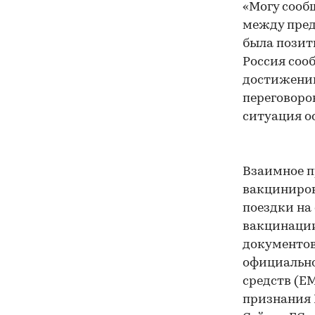
«Могу сооб
между пред
была позити
Россия соо
достижении
переговоров
ситуация о
Взаимное п
вакциниров
поездки на
вакцинации
документов
официально
средств (EM
признания