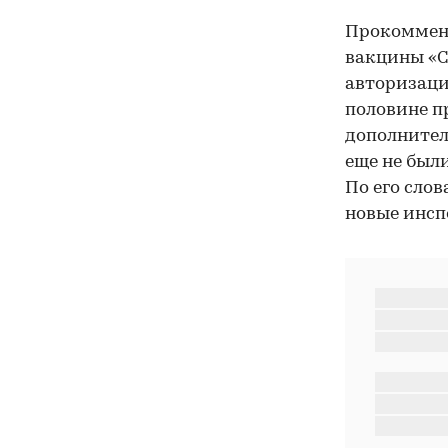
Прокоммент
вакцины «С
авторизаци
половине п
дополнител
еще не был
По его сло
новые инсп