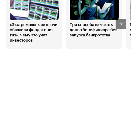
«Экстремальные» плечи
Три способа взыскать
Поч
обвалили фонд «гения
долг с бенефициара без
деш
ИИ». Чему это учит
запуска банкротства
маш
инвесторов