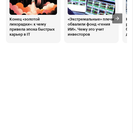
Конец «золотой
«Экстремальные» плечи
Нов
лихорадки»: к чему
обвалили фонд «гения
рын
привела эпоха быстрых
ИИ». Чему это учит
биз
карьер в IT
инвесторов
дес