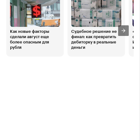
Как новые факторы
Судебное решение не
«Эк
сделали август еще
финал: как превратить
обв
более опасным для
дебиторку в реальные
ИИ»
рубля
деньги
инв