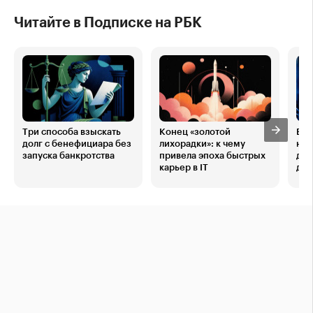
Читайте в Подписке на РБК
Три способа взыскать
Конец «золотой
В Р
долг с бенефициара без
лихорадки»: к чему
нац
запуска банкротства
привела эпоха быстрых
для
карьер в IT
дан