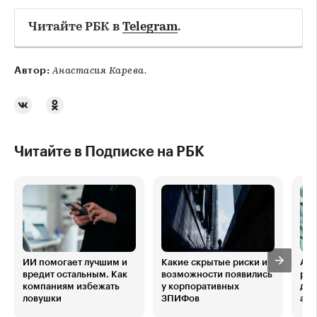
Читайте РБК в
Telegram
.
Автор:
Анастасия Карева.
Читайте в Подписке на РБК
ИИ помогает лучшим и
Какие скрытые риски и
Ана
вредит остальным. Как
возможности появились
реа
компаниям избежать
у корпоративных
дох
ловушки
ЗПИФов
акц