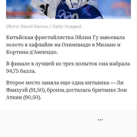
(Фото: David Ramos / Getty Images)
Китайская фристайлистка Эйлин Гу завоевала
золото в хафпайпе на Олимпиаде в Милане и
Кортина-д'Ампеццо.
В финале в лучшей из трех попыток она набрала
94,75 балла.
Второе место заняла еще одна китаянка — Ли
Фанхуэй (91,50), бронза досталась британке Зои
Аткин (90,50).