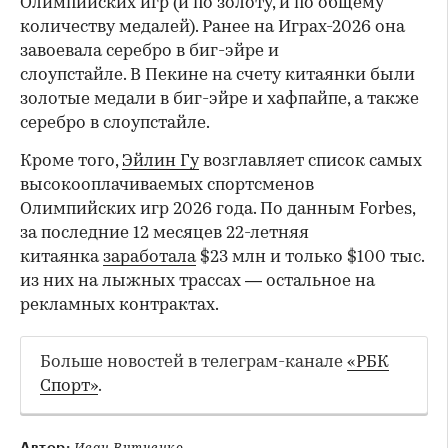
Олимпийских игр (и по золоту, и по общему
количеству медалей). Ранее на Играх-2026 она
завоевала серебро в биг-эйре и
слоупстайле. В Пекине на счету китаянки были
золотые медали в биг-эйре и хафпайпе, а также
серебро в слоупстайле.
Кроме того,
Эйлин Гу
возглавляет список самых
высокооплачиваемых спортсменов
Олимпийских игр 2026 года. По данным Forbes,
за последние 12 месяцев 22-летняя
китаянка
заработала
$23 млн и только $100 тыс.
из них на лыжных трассах — остальное на
рекламных контрактах.
Больше новостей в телеграм-канале
«РБК
Спорт»
.
Автор: