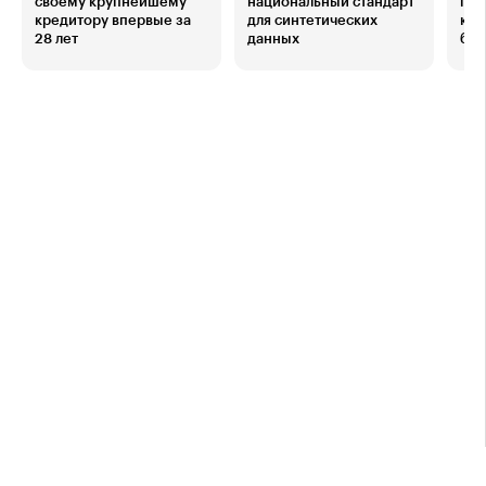
своему крупнейшему
национальный стандарт
при
кредитору впервые за
для синтетических
кру
28 лет
данных
бро
ави