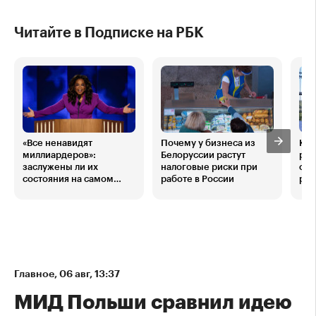
Читайте в Подписке на РБК
«Все ненавидят
Почему у бизнеса из
Ког
миллиардеров»:
Белоруссии растут
рук
заслужены ли их
налоговые риски при
ста
состояния на самом
работе в России
рис
деле