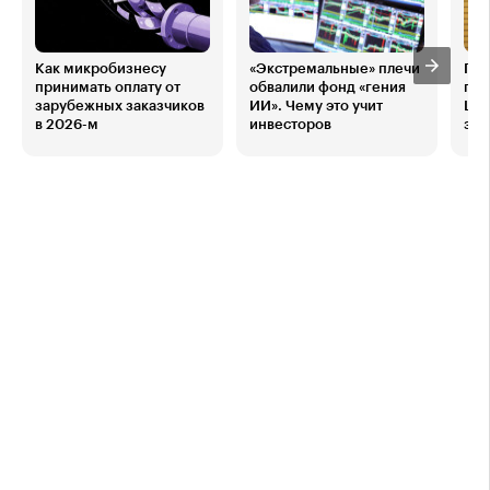
Как микробизнесу
«Экстремальные» плечи
По
принимать оплату от
обвалили фонд «гения
при
зарубежных заказчиков
ИИ». Чему это учит
Шао
в 2026-м
инвесторов
зар
Рос