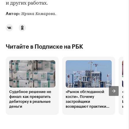
и других работах.
Автор:
Ирина Комарова.
Читайте в Подписке на РБК
Судебное решение не
«Рынок обглоданной
«Эк
финал: как превратить
кости». Почему
обв
дебиторку в реальные
застройщики
ИИ»
деньги
возвращают практики
инв
1990-х