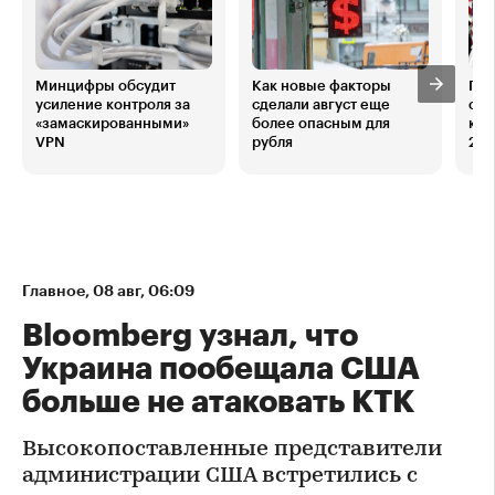
Минцифры обсудит
Как новые факторы
Поч
усиление контроля за
сделали август еще
сво
«замаскированными»
более опасным для
кре
VPN
рубля
28 