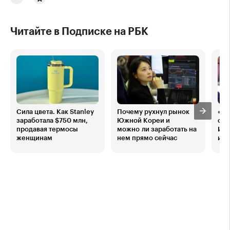
Читайте в Подписке на РБК
Сила цвета. Как Stanley
Почему рухнул рынок
«Эк
заработала $750 млн,
Южной Кореи и
обв
продавая термосы
можно ли заработать на
ИИ»
женщинам
нем прямо сейчас
инв