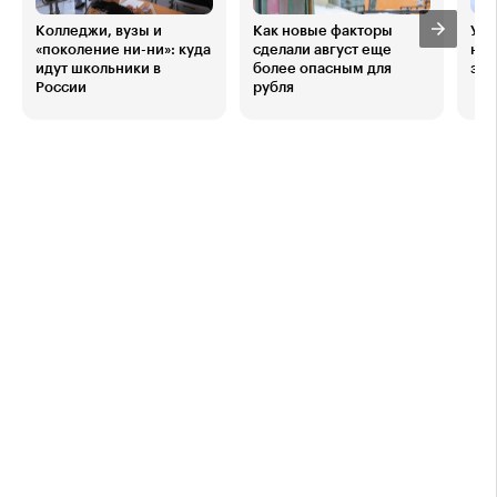
Колледжи, вузы и
Как новые факторы
Упр
«поколение ни-ни»: куда
сделали август еще
не 
идут школьники в
более опасным для
зас
России
рубля