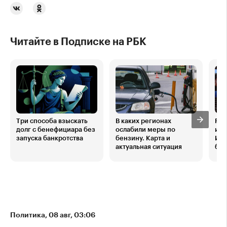
Читайте в Подписке на РБК
Три способа взыскать
В каких регионах
Рос
долг с бенефициара без
ослабили меры по
ини
запуска банкротства
бензину. Карта и
Ита
актуальная ситуация
бар