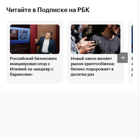
Читайте в Подписке на РБК
Российский бизнесмен
Новый закон меняет
В Р
инициировал спор с
рынок криптообмена:
нац
Италией за «шедевр с
бизнес подорожает в
для
барахолки»
десятки раз
дан