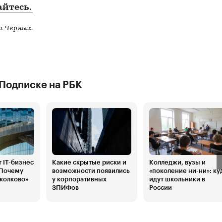
йтесь.
 Черных.
 Подписке на РБК
 IT-бизнес
Какие скрытые риски и
Колледжи, вузы и
 Почему
возможности появились
«поколение ни-ни»: ку
колково»
у корпоративных
идут школьники в
ЗПИФов
России