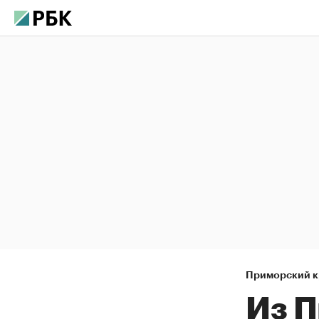
Приморский к
Из П