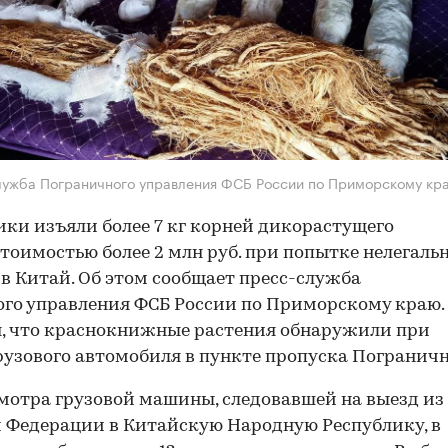
лужба Пограничного управления ФСБ России по Приморскому кр
ки изъяли более 7 кг корней дикорастущего
тоимостью более 2 млн руб. при попытке нелегаль
 в Китай. Об этом сообщает пресс-служба
го управления ФСБ России по Приморскому краю.
, что краснокнижные растения обнаружили при
рузового автомобиля в пункте пропуска Погранич
смотра грузовой машины, следовавшей на выезд из
 Федерации в Китайскую Народную Республику, в