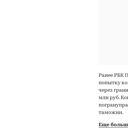
Ранее РБК
попытку ко
через гран
млн руб. К
погранупра
таможни.
Еще больш