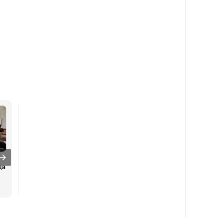
Топ-5 стратегий для
«Поймать дно в акциях».
да
получения дохода как у
Как россияне
богатых россиян
инвестировали в июле