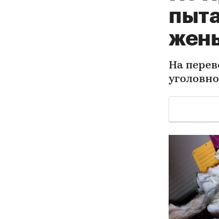
пыта
жень
На перев
уголовно