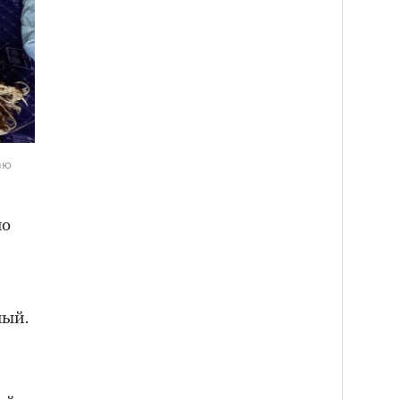
аю
но
ный.