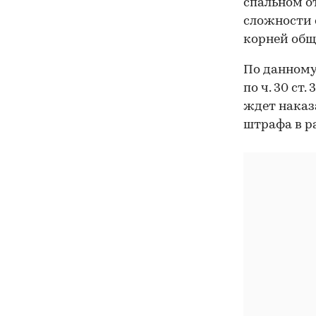
спальном о
сложности 
корней общи
По данному
по ч. 30 ст.
ждет наказ
штрафа в ра