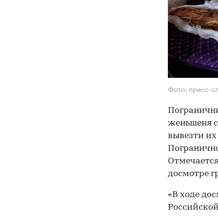
Фото: пресс-с
Погранични
женьшеня с
вывезти их
Погранично
Отмечается
досмотре г
«В ходе до
Российской